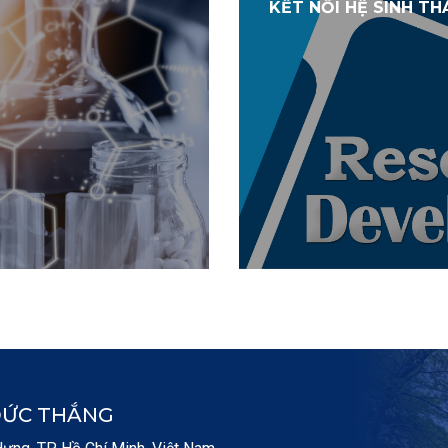
KẾT NỐI HỆ SINH TH
ĐỨC THẮNG