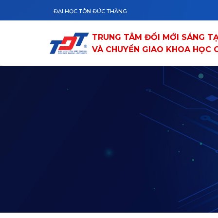
Skip to main content
ĐẠI HỌC TÔN ĐỨC THẮNG
TRUNG TÂM ĐỔI MỚI SÁNG T
VÀ CHUYỂN GIAO KHOA HỌC 