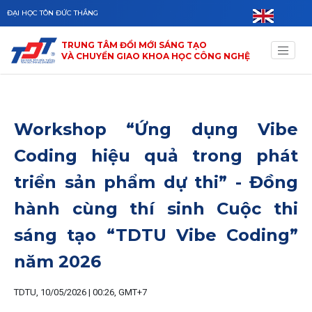
Skip to main content
ĐẠI HỌC TÔN ĐỨC THẮNG
TRUNG TÂM ĐỔI MỚI SÁNG TẠO
VÀ CHUYỂN GIAO KHOA HỌC CÔNG NGHỆ
Workshop “Ứng dụng Vibe
Coding hiệu quả trong phát
triển sản phẩm dự thi” - Đồng
hành cùng thí sinh Cuộc thi
sáng tạo “TDTU Vibe Coding”
năm 2026
TDTU, 10/05/2026 | 00:26, GMT+7