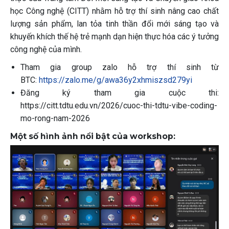
học Công nghệ (CITT) nhằm hỗ trợ thí sinh nâng cao chất
lượng sản phẩm, lan tỏa tinh thần đổi mới sáng tạo và
khuyến khích thế hệ trẻ mạnh dạn hiện thực hóa các ý tưởng
công nghệ của mình.
Tham gia group zalo hỗ trợ thí sinh từ
BTC:
https://zalo.me/g/awa36y2xhmiszsd279yi
Đăng ký tham gia cuộc thi:
https://citt.tdtu.edu.vn/2026/cuoc-thi-tdtu-vibe-coding-
mo-rong-nam-2026
Một số hình ảnh nổi bật của workshop: